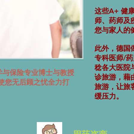
这些A+ 
师、药师及
您与家人的
此外，德国
专科医师/
稔各大医院
学与保险专业博士与教授
诊旅游，藉
使您无后顾之忧全力打
旅游，让旅
缓压力。